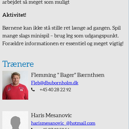
arbejdet så meget som muligt
Aktivitet!
Børnene kan ikke stå stille ret længe ad gangen. Spil
mange slags minispil – brug leg som udgangspunkt.
Forældre informationen er essentiel og meget vigtig!
Trænere
Flemming " Bager" Bærnthsen
Fleb@dbubornholm.dk
Telefon
+45 40 28 22 92
Haris Mesanovic
harismesanovic_@hotmail.com