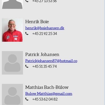
Telefon
+45 27 13 53 56
Henrik Boie
henrik@boiehansen.dk
Telefon
+45 21 92 25 34
Patrick Johansen
Patrickjohansen87@hotmail.co
Telefon
+45 51 35 45 74
Matthias Bach-Bülow
Bulow.Matthias@gmail.com
Telefon
+45 53 62 04 82