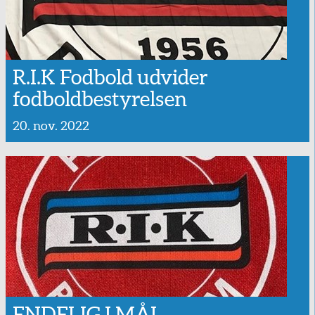
R.I.K Fodbold udvider
fodboldbestyrelsen
20. nov. 2022
ENDELIG I MÅL…